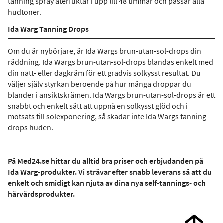
tanning spray återfuktar i upp till 48 timmar och passar alla
hudtoner.
Ida Warg Tanning Drops
Om du är nybörjare, är Ida Wargs brun-utan-sol-drops din
räddning. Ida Wargs brun-utan-sol-drops blandas enkelt med
din natt- eller dagkräm för ett gradvis solkysst resultat. Du
väljer själv styrkan beroende på hur många droppar du
blander i ansiktskrämen. Ida Wargs brun-utan-sol-drops är ett
snabbt och enkelt sätt att uppnå en solkysst glöd och i
motsats till solexponering, så skadar inte Ida Wargs tanning
drops huden.
På Med24.se hittar du alltid bra priser och erbjudanden på
Ida Warg-produkter. Vi strävar efter snabb leverans så att du
enkelt och smidigt kan njuta av dina nya self-tannings- och
hårvårdsprodukter.