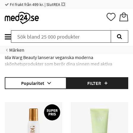
Fri frakt från 499 kr. | SlutREA 💥
Märken
Ida Warg Beauty lanserar veganska moderna
skönhetsprodukter som berör dina sinnen med aktiva
ingredienser och underbara dofter.
Läs mer om Ida Warg här!
Popularitet
FILTER