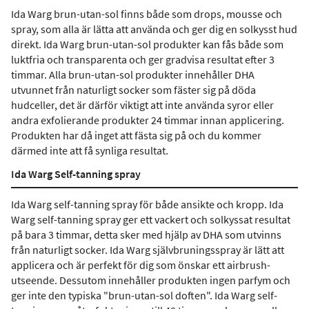
Ida Warg brun-utan-sol finns både som drops, mousse och
spray, som alla är lätta att använda och ger dig en solkysst hud
direkt. Ida Warg brun-utan-sol produkter kan fås både som
luktfria och transparenta och ger gradvisa resultat efter 3
timmar. Alla brun-utan-sol produkter innehåller DHA
utvunnet från naturligt socker som fäster sig på döda
hudceller, det är därför viktigt att inte använda syror eller
andra exfolierande produkter 24 timmar innan applicering.
Produkten har då inget att fästa sig på och du kommer
därmed inte att få synliga resultat.
Ida Warg Self-tanning spray
Ida Warg self-tanning spray för både ansikte och kropp. Ida
Warg self-tanning spray ger ett vackert och solkyssat resultat
på bara 3 timmar, detta sker med hjälp av DHA som utvinns
från naturligt socker. Ida Warg självbruningsspray är lätt att
applicera och är perfekt för dig som önskar ett airbrush-
utseende. Dessutom innehåller produkten ingen parfym och
ger inte den typiska "brun-utan-sol doften". Ida Warg self-