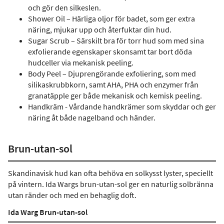
och gör den silkeslen.
Shower Oil – Härliga oljor för badet, som ger extra
näring, mjukar upp och återfuktar din hud.
Sugar Scrub – Särskilt bra för torr hud som med sina
exfolierande egenskaper skonsamt tar bort döda
hudceller via mekanisk peeling.
Body Peel – Djuprengörande exfoliering, som med
silikaskrubbkorn, samt AHA, PHA och enzymer från
granatäpple ger både mekanisk och kemisk peeling.
Handkräm - Vårdande handkrämer som skyddar och ger
näring åt både nagelband och händer.
Brun-utan-sol
Skandinavisk hud kan ofta behöva en solkysst lyster, speciellt
på vintern. Ida Wargs brun-utan-sol ger en naturlig solbränna
utan ränder och med en behaglig doft.
Ida Warg Brun-utan-sol