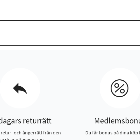
dagars returrätt
Medlemsbon
 retur- och ångerrätt från den
Du får bonus på dina köp 
ag du mottager varan