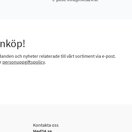
inköp!
anden och nyheter relaterade till vårt sortiment via e-post.
år
personuppgiftspolicy
.
Kontakta oss
Med24.se