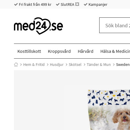
Fri frakt från 499 kr
SlutREA 💥
Kampanjer
Kosttillskott
Kroppsvård
Hårvård
Hälsa & Medici
Hem & Fritid
Husdjur
Skötsel
Tänder & Mun
Swedenc