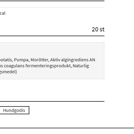
cal
20 st
tpotatis, Pumpa, Morötter, Aktiv algingrediens AN
lus coagulans fermenteringsprodukt, Naturlig
ngsmedel)
Hundgodis