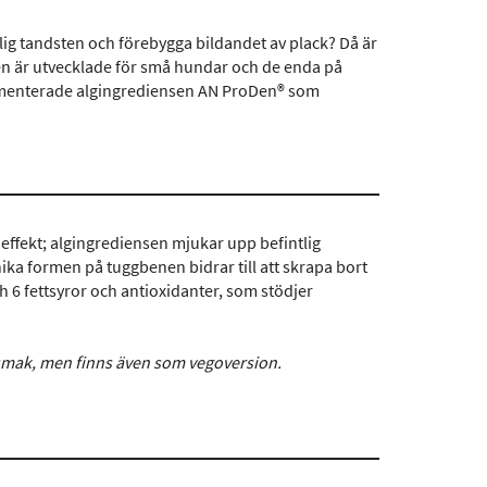
tlig tandsten och förebygga bildandet av plack? Då är
n är utvecklade för små hundar och de enda på
umenterade algingrediensen AN ProDen® som
effekt; algingrediensen mjukar upp befintlig
ika formen på tuggbenen bidrar till att skrapa bort
6 fettsyror och antioxidanter, som stödjer
smak, men finns även som vegoversion.