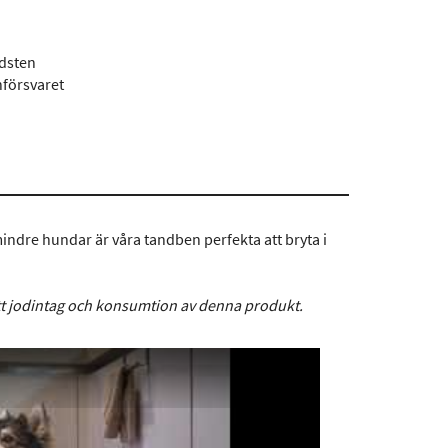
ndsten
nförsvaret
mindre hundar är våra tandben perfekta att bryta i
tt jodintag och konsumtion av denna produkt.