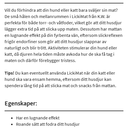
Vill du förhindra att din hund eller katt bara sväljer sin mat?
De små hålen och mellanrummen i LickiMat från K.W. är
perfekta för både torr- och våtfoder, vilket gör att ditt husdjur
lägger extra tid på att slicka upp maten. Dessutom har mattan
en lugnande effekt på din fyrbenta vän, eftersom slickreflexen
frigör endorfiner som gör att ditt husdjur slappnar av
naturligt och blir trött. Aktiviteten stimulerar din hund eller
katt, då djuren hela tiden måste avkoda hur de ska få tag i
maten och därför förebygger tristess.
Tips!
Du kan eventuellt använda LickiMat när din katt eller
hund ska vara ensam hemma, eftersom ditt husdjur kan
spendera lång tid på att slicka mat och snacks från mattan.
Egenskaper:
Har en lugnande effekt
Roande sätt att fodra ditt husdjur