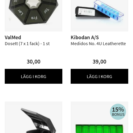
ValMed
Kibodan A/S
Dosett (7 x 1 fack) - 1 st
Medidos No. 4U Leatherette
30,00
39,00
LÄGG I KORG
LÄGG I KORG
15%
BONUS