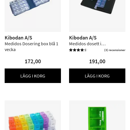
Kibodan A/S
Kibodan A/S
Medidos Dosering box blå 1
Medidos dosett i
vecka
konstläderetui - 1 st
(3) recensioner


172,00
191,00
LÄGG I KORG
LÄGG I KORG