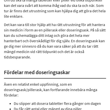
Om du ska ta många tabletter eller piller vid olika tidpunkter
kan det vara svårt att komma ihåg vad du ska ta och när. Som
tur är finns det utrustning som kan hjälpa dig att göra det hela
lite enklare.
Det kan vara till stor hjälp att ha rätt utrustning för att hantera
sin medicin i form av en pillerask eller doseringsask. På så sätt
kan du schemalägga ditt intag och göra det hela mer
hanterbart och överskådligt för dig själv. En doseringsask kan
ge dig mer sinnesro då du kan vara säker på att du tar rätt
mängd medicin vid rätt tidpunkt och det är också
tidsbesparande.
Fördelar med doseringsaskar
Även en relativt enkel uppfinning, som en
doseringsask/pillerask, kan fortfarande innebära många
fördelar:
Du slipper att dosera tabletter flera gånger om dagen
Du får rätt antal eller mängd av dina piller