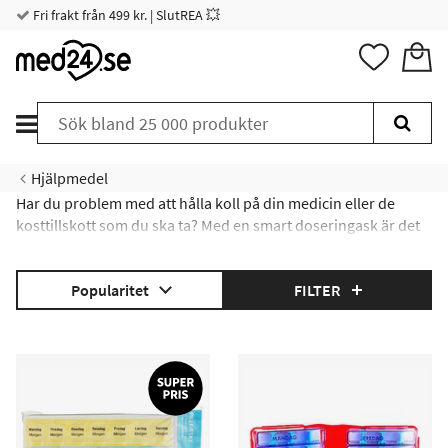
Fri frakt från 499 kr. | SlutREA 💥
Hjälpmedel
Har du problem med att hålla koll på din medicin eller de
kosttillskott som du ska ta? Med en smart doseringask är det
enkelt att hålla ordning på rätt dosering och tidpunkt. Läs
mer
här
!
Popularitet
FILTER