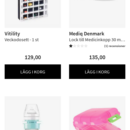
Vitility
Mediq Denmark
Veckodosett - 1 st
Lock till Medicinkopp 30 ml -
500 st
(1) recensioner


129,00
135,00
LÄGG I KORG
LÄGG I KORG