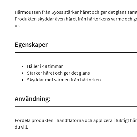
Hårmoussen från Syoss stärker håret och ger det glans samtid
Produkten skyddar även håret från hårtorkens värme och ger d
ur.
Egenskaper
Håller i 48 timmar
Stärker håret och ger det glans
Skyddar mot värmen från hårtorken
Användning:
Fördela produkten i handflatorna och applicera i fuktigt hå
du vill.