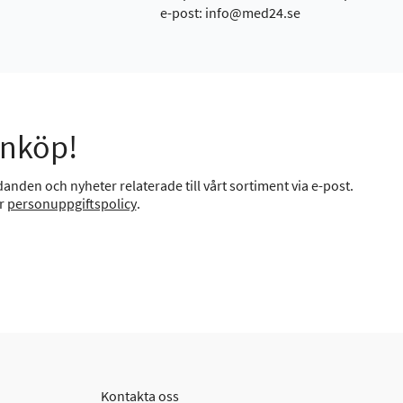
e-post: info@med24.se
inköp!
anden och nyheter relaterade till vårt sortiment via e-post.
år
personuppgiftspolicy
.
Kontakta oss