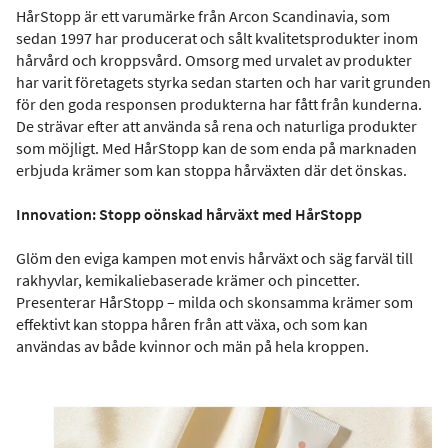
HårStopp är ett varumärke från Arcon Scandinavia, som
sedan 1997 har producerat och sålt kvalitetsprodukter inom
hårvård och kroppsvård. Omsorg med urvalet av produkter
har varit företagets styrka sedan starten och har varit grunden
för den goda responsen produkterna har fått från kunderna.
De strävar efter att använda så rena och naturliga produkter
som möjligt. Med HårStopp kan de som enda på marknaden
erbjuda krämer som kan stoppa hårväxten där det önskas.
Innovation: Stopp oönskad hårväxt med HårStopp
Glöm den eviga kampen mot envis hårväxt och säg farväl till
rakhyvlar, kemikaliebaserade krämer och pincetter.
Presenterar HårStopp – milda och skonsamma krämer som
effektivt kan stoppa håren från att växa, och som kan
användas av både kvinnor och män på hela kroppen.