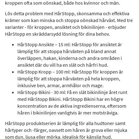
kroppen ofta som oönskad, både hos kvinnor och män.
Lös detta problem med HårStopp, skonsamma och effektiva
krämer som kan minska och stoppa oönskad hårväxt. Med tre
varianter - för kroppen, ansiktet och bikinilinjen - erbjuder
HårStopp en skräddarsydd lösning för dina behov.
HårStopp Ansikte – 15 ml: HårStopp för ansiktet är
lämplig för att stoppa hårväxten på bland annat
överläppen, hakan, kinderna och andra områden i
ansiktet där du vill ha en slät och hårfri hud.
HårStopp Kropp – 100 ml: HårStopp för kroppen är
lämplig för att stoppa hårväxten på hela kroppen,
inklusive ben, armar, armhålor och mage.
HårStopp Bikini - 30 ml: Få en slät bikinilinje året runt
med HårStopp Bikini. HårStopp Bikini har en högre
koncentration av de aktiva ingredienserna, eftersom
håren i bikinilinjen vanligtvis är mer motsträviga.
HårStopp produktserien är lämplig för alla hudtoner samt
hårtyper och -färger, oavsett om håren är grova eller mjuka
som dun, ljusa eller mörka. Idealisk för känslig hud.