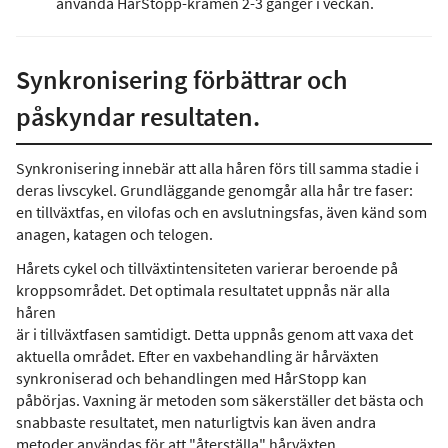
använda HårStopp-krämen 2-3 gånger i veckan.
Synkronisering förbättrar och
påskyndar resultaten.
Synkronisering innebär att alla håren förs till samma stadie i
deras livscykel. Grundläggande genomgår alla hår tre faser:
en tillväxtfas, en vilofas och en avslutningsfas, även känd som
anagen, katagen och telogen.
Hårets cykel och tillväxtintensiteten varierar beroende på
kroppsområdet. Det optimala resultatet uppnås när alla
håren
är i tillväxtfasen samtidigt. Detta uppnås genom att vaxa det
aktuella området. Efter en vaxbehandling är hårväxten
synkroniserad och behandlingen med HårStopp kan
påbörjas. Vaxning är metoden som säkerställer det bästa och
snabbaste resultatet, men naturligtvis kan även andra
metoder användas för att "återställa" hårväxten.