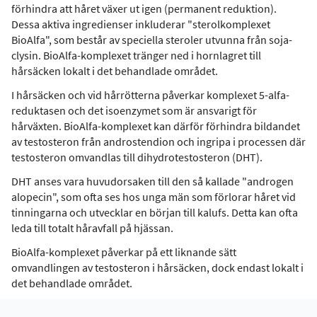
förhindra att håret växer ut igen (permanent reduktion).
Dessa aktiva ingredienser inkluderar "sterolkomplexet
BioAlfa", som består av speciella steroler utvunna från soja-
clysin. BioAlfa-komplexet tränger ned i hornlagret till
hårsäcken lokalt i det behandlade området.
I hårsäcken och vid hårrötterna påverkar komplexet 5-alfa-
reduktasen och det isoenzymet som är ansvarigt för
hårväxten. BioAlfa-komplexet kan därför förhindra bildandet
av testosteron från androstendion och ingripa i processen där
testosteron omvandlas till dihydrotestosteron (DHT).
DHT anses vara huvudorsaken till den så kallade "androgen
alopecin", som ofta ses hos unga män som förlorar håret vid
tinningarna och utvecklar en början till kalufs. Detta kan ofta
leda till totalt håravfall på hjässan.
BioAlfa-komplexet påverkar på ett liknande sätt
omvandlingen av testosteron i hårsäcken, dock endast lokalt i
det behandlade området.