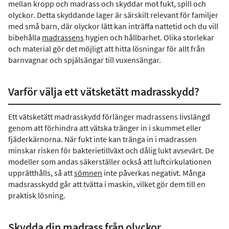
mellan kropp och madrass och skyddar mot fukt, spill och
olyckor. Detta skyddande lager är särskilt relevant för familjer
med små barn, där olyckor lätt kan inträffa nattetid och du vill
bibehålla
madrassens
hygien och hållbarhet. Olika storlekar
och material gör det möjligt att hitta lösningar för allt från
barnvagnar och spjälsängar till vuxensängar.
Varför välja ett vätsketätt madrasskydd?
Ett vätsketätt madrasskydd förlänger madrassens livslängd
genom att förhindra att vätska tränger in i skummet eller
fjäderkärnorna. När fukt inte kan tränga in i madrassen
minskar risken för bakterietillväxt och dålig lukt avsevärt. De
modeller som andas säkerställer också att luftcirkulationen
upprätthålls, så att
sömnen
inte påverkas negativt. Många
madsrasskydd går att tvätta i maskin, vilket gör dem till en
praktisk lösning.
Skydda din madrass från olyckor