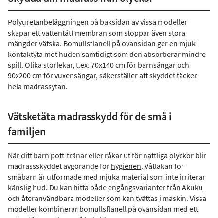
Polyuretanbeläggningen på baksidan av vissa modeller
skapar ett vattentätt membran som stoppar även stora
mängder vätska. Bomullsflanell på ovansidan ger en mjuk
kontaktyta mot huden samtidigt som den absorberar mindre
spill. Olika storlekar, t.ex. 70x140 cm för barnsängar och
90x200 cm för vuxensängar, säkerställer att skyddet täcker
hela madrassytan.
Vätsketäta madrasskydd för de små i
familjen
När ditt barn pott-tränar eller råkar ut för nattliga olyckor blir
madrassskyddet avgörande för
hygienen
. Våtlakan för
småbarn är utformade med mjuka material som inte irriterar
känslig hud. Du kan hitta både
engångsvarianter från Akuku
och återanvändbara modeller som kan tvättas i maskin. Vissa
modeller kombinerar bomullsflanell på ovansidan med ett