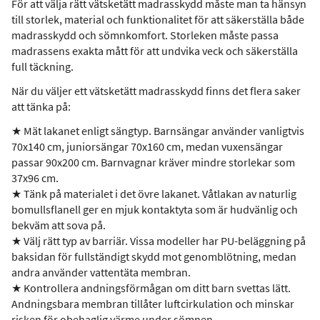
För att välja rätt vätsketätt madrasskydd måste man ta hänsyn
till storlek, material och funktionalitet för att säkerställa både
madrasskydd och sömnkomfort. Storleken måste passa
madrassens exakta mått för att undvika veck och säkerställa
full täckning.
När du väljer ett vätsketätt madrasskydd finns det flera saker
att tänka på:
★ Mät lakanet enligt sängtyp. Barnsängar använder vanligtvis
70x140 cm, juniorsängar 70x160 cm, medan vuxensängar
passar 90x200 cm. Barnvagnar kräver mindre storlekar som
37x96 cm.
★ Tänk på materialet i det övre lakanet. Våtlakan av naturlig
bomullsflanell ger en mjuk kontaktyta som är hudvänlig och
bekväm att sova på.
★ Välj rätt typ av barriär. Vissa modeller har PU-beläggning på
baksidan för fullständigt skydd mot genomblötning, medan
andra använder vattentäta membran.
★ Kontrollera andningsförmågan om ditt barn svettas lätt.
Andningsbara membran tillåter luftcirkulation och minskar
risken för obehaglig värme under sömnen.