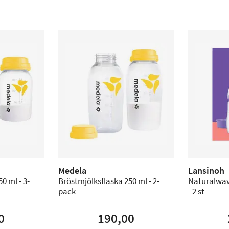
Medela
Lansinoh
0 ml - 3-
Bröstmjölksflaska 250 ml - 2-
Naturalwav
pack
- 2 st
0
190,00