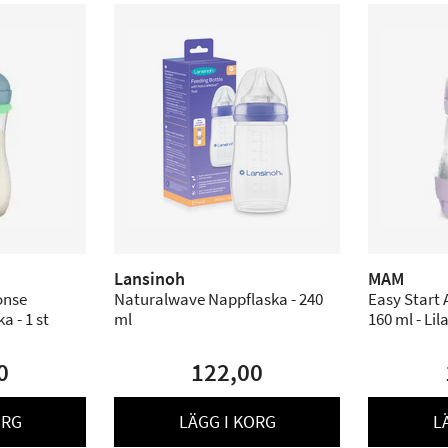
Lansinoh
MAM
onse
Naturalwave Nappflaska - 240
Easy Start 
 - 1 st
ml
160 ml - Lil
0
122,00
ORG
LÄGG I KORG
L