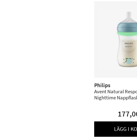
Philips
Avent Natural Resp
Nighttime Nappflaska
177,0
LÄGG I K