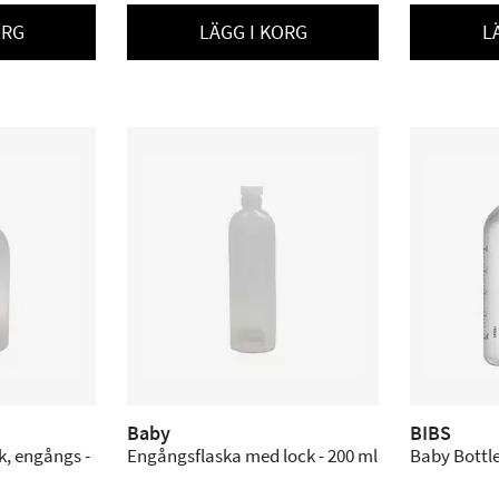
ORG
LÄGG I KORG
L
Baby
BIBS
, engångs -
Engångsflaska med lock - 200 ml
Baby Bottl