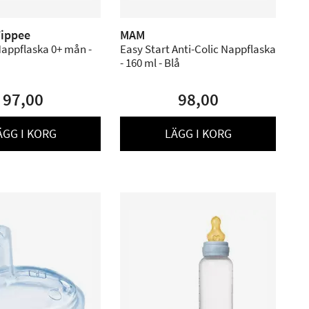
ippee
MAM
Nappflaska 0+ mån -
Easy Start Anti-Colic Nappflaska
- 160 ml - Blå
97,00
98,00
ÄGG I KORG
LÄGG I KORG