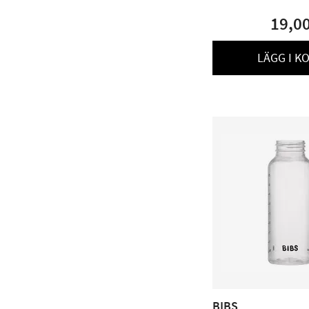
19,0
LÄGG I K
BIBS