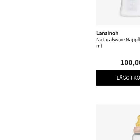
Lansinoh
Naturalwave Nappfl
ml
100,0
LÄGG I K