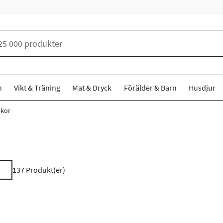
n
Vikt & Träning
Mat & Dryck
Förälder & Barn
Husdjur
skor
137
Produkt(er)