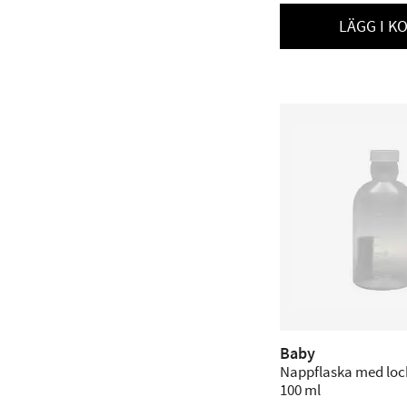
LÄGG I K
Baby
Nappflaska med lock
100 ml