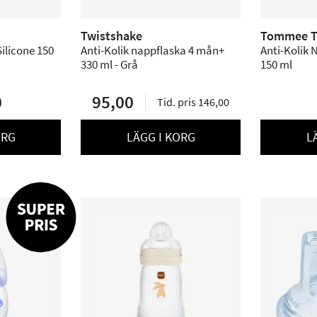
Twistshake
Tommee T
ilicone 150
Anti-Kolik nappflaska 4 mån+
Anti-Kolik 
330 ml - Grå
150 ml
0
95,00
Tid. pris 146,00
ORG
LÄGG I KORG
L