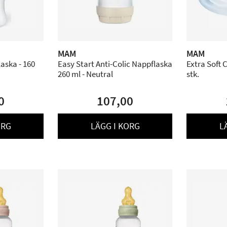
MAM
MAM
aska - 160
Easy Start Anti-Colic Nappflaska
Extra Soft 
260 ml - Neutral
stk.
0
107,00
ORG
LÄGG I KORG
L