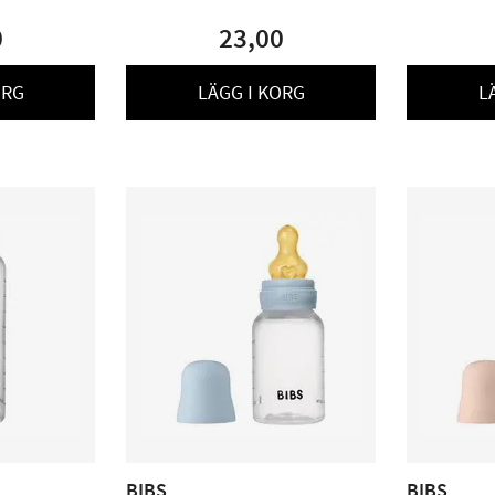
0
23,00
ORG
LÄGG I KORG
L
BIBS
BIBS