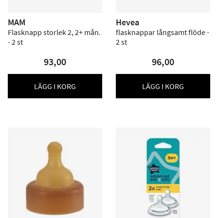
MAM
Hevea
Flasknapp storlek 2, 2+ mån.
flasknappar långsamt flöde -
- 2 st
2 st
93,00
96,00
LÄGG I KORG
LÄGG I KORG