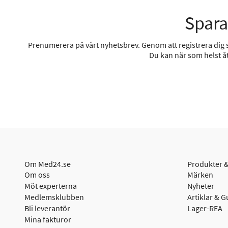
Spara
Prenumerera på vårt nyhetsbrev. Genom att registrera dig sa
Du kan när som helst åt
Om Med24.se
Produkter &
Om oss
Märken
Möt experterna
Nyheter
Medlemsklubben
Artiklar & G
Bli leverantör
Lager-REA
Mina fakturor