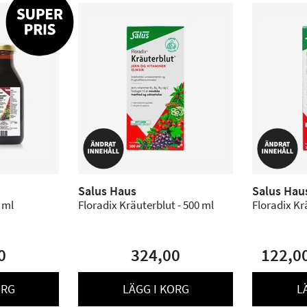
Salus Haus
Salus Hau
 ml
Floradix Kräuterblut - 500 ml
Floradix Kr
0
324,00
122,0
ORG
LÄGG I KORG
L