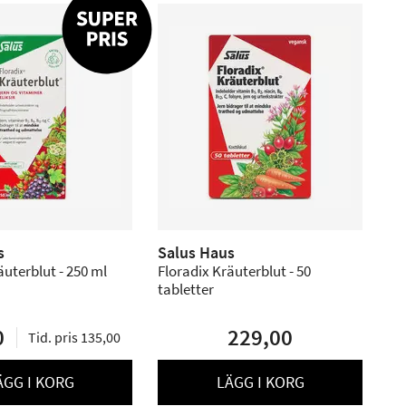
s
Salus Haus
äuterblut - 250 ml
Floradix Kräuterblut - 50
tabletter
0
229,00
Tid. pris 135,00
ÄGG I KORG
LÄGG I KORG