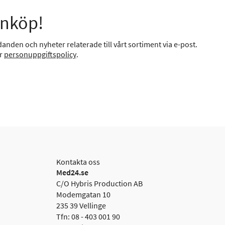
inköp!
anden och nyheter relaterade till vårt sortiment via e-post.
år
personuppgiftspolicy
.
Kontakta oss
Med24.se
C/O Hybris Production AB
Modemgatan 10
235 39 Vellinge
Tfn: 08 - 403 001 90