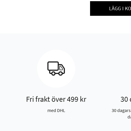
LÄGG I K
Fri frakt över 499 kr
30 
med DHL
30 dagars
d