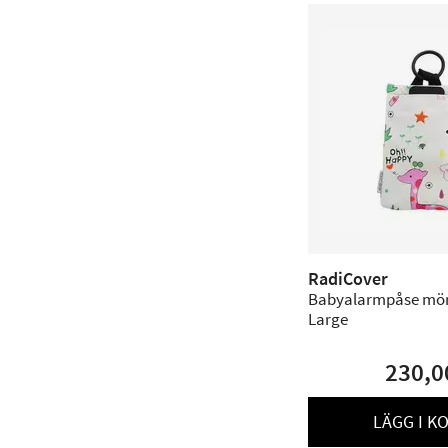
RadiCover
Babyalarmpåse mön
Large
230,0
LÄGG I K