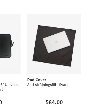
RadiCover
6" Universal
Anti-strålningsfilt - Svart
rt
0
584,00