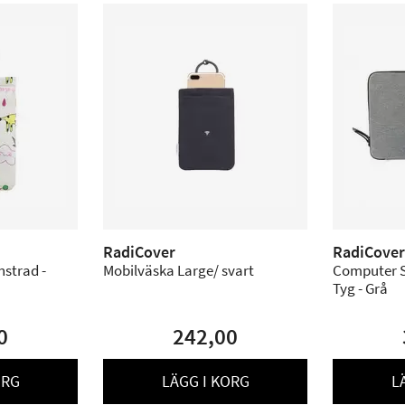
RadiCover
RadiCover
strad -
Mobilväska Large/ svart
Computer S
Tyg - Grå
0
242,00
ORG
LÄGG I KORG
L