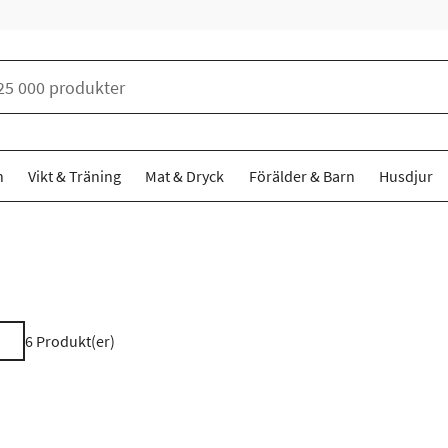
n
Vikt & Träning
Mat & Dryck
Förälder & Barn
Husdjur
6
Produkt(er)