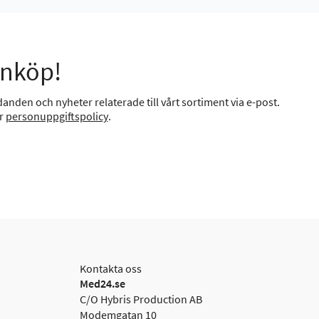
inköp!
anden och nyheter relaterade till vårt sortiment via e-post.
år
personuppgiftspolicy
.
Kontakta oss
Med24.se
C/O Hybris Production AB
Modemgatan 10