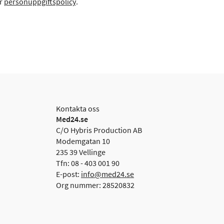
år
personuppgiftspolicy
.
Kontakta oss
Med24.se
C/O Hybris Production AB
Modemgatan 10
235 39 Vellinge
Tfn: 08 - 403 001 90
E-post:
info@med24.se
Org nummer: 28520832