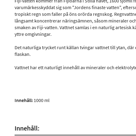
Fiji-vatten kommer från Fijiöarna i Stilla havet, 1600 sjömil 
varumärkesskyddat sig som "Jordens finaste vatten", efterso
tropiskt regn som faller på öns orörda regnskog. Regnvattne
långsamt koncentrerar näringsämnen, såsom mineraler och e
smaken av Fiji-vatten. Vattnet samlas i en naturlig artesisk 
yttre omgivningar.
Det naturliga trycket runt källan tvingar vattnet till ytan, dä
flaskan.
Vattnet har ett naturligt innehåll av mineraler och elektrolyt
Innehåll:
1000 ml
Innehåll: