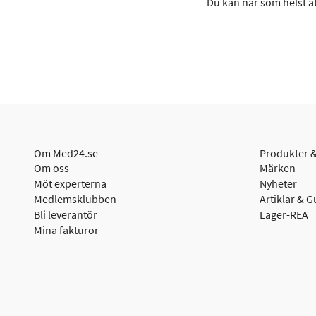
Du kan när som helst åt
Om Med24.se
Produkter &
Om oss
Märken
Möt experterna
Nyheter
Medlemsklubben
Artiklar & G
Bli leverantör
Lager-REA
Mina fakturor