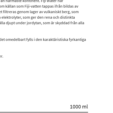
från närmaste kontinent. Fiji Water har
m källan som Fiji-vatten tappas ifrån bildas av
t filtreras genom lager av vulkaniskt berg, som
lektrolyter, som ger den rena och distinkta
källa djupt under jordytan, som är skyddad från alla
r det omedelbart fylls i den karaktäristiska fyrkantiga
er.
1000 ml