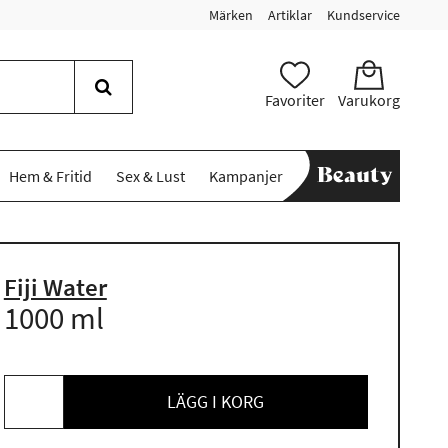
Märken
Artiklar
Kundservice
Favoriter
Varukorg
Hem & Fritid
Sex & Lust
Kampanjer
Fiji Water
1000 ml
LÄGG I KORG