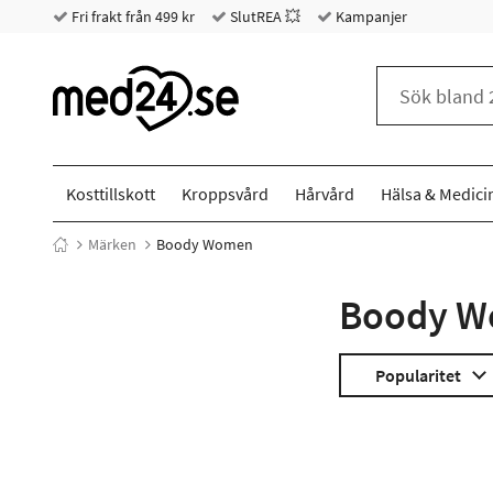
Fri frakt från 499 kr
SlutREA 💥
Kampanjer
Kosttillskott
Kroppsvård
Hårvård
Hälsa & Medici
Märken
Boody Women
Boody 
Popularitet