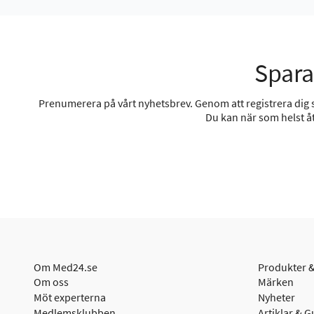
Spara
Prenumerera på vårt nyhetsbrev. Genom att registrera dig sa
Du kan när som helst åt
Om Med24.se
Produkter &
Om oss
Märken
Möt experterna
Nyheter
Medlemsklubben
Artiklar & G