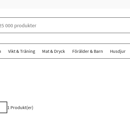
n
Vikt & Träning
Mat & Dryck
Förälder & Barn
Husdjur
1
Produkt(er)