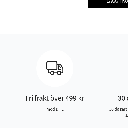
LÄGG I K
Fri frakt över 499 kr
30 
med DHL
30 dagars
d