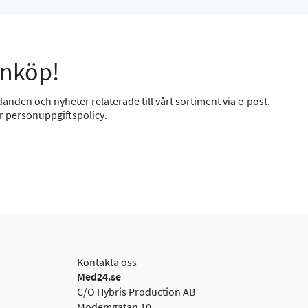
inköp!
anden och nyheter relaterade till vårt sortiment via e-post.
år
personuppgiftspolicy
.
Kontakta oss
Med24.se
C/O Hybris Production AB
Modemgatan 10