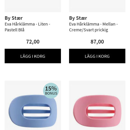
By Stær
By Stær
Eva Hårklämma - Liten -
Eva Hårklämma - Mellan -
Pastell Blå
Creme/Svart prickig
72,00
87,00
LÄGG I KORG
LÄGG I KORG
15%
BONUS