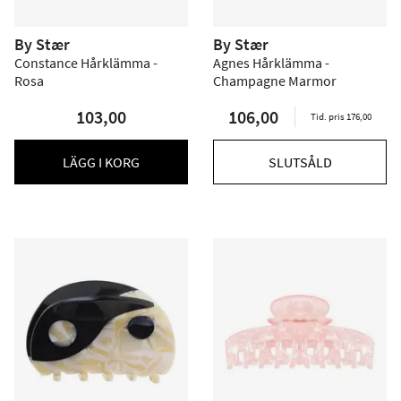
By Stær
By Stær
Constance Hårklämma -
Agnes Hårklämma -
Rosa
Champagne Marmor
103,00
106,00
Tid. pris 176,00
LÄGG I KORG
SLUTSÅLD