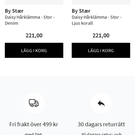
By Stær
By Stær
Daisy Hårklämma - Stor -
Daisy Hårklämma - Stor -
Denim
Ljus korall
221,00
221,00
LÄGG I KORG
LÄGG I KORG
Fri frakt över 499 kr
30 dagars returrätt
med DHL
30 dagars retur- och