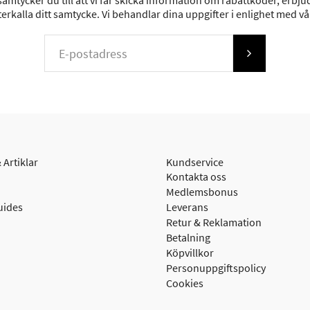
mtycker du till att vi får skicka information om rabattkoder, erbjud
erkalla ditt samtycke. Vi behandlar dina uppgifter i enlighet med v
 Artiklar
Kundservice
Kontakta oss
Medlemsbonus
uides
Leverans
Retur & Reklamation
Betalning
Köpvillkor
Personuppgiftspolicy
Cookies