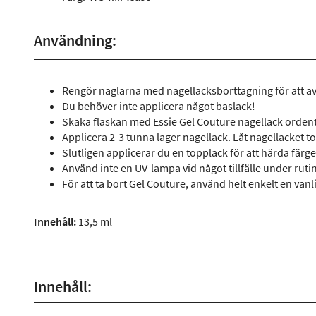
Användning:
Rengör naglarna med nagellacksborttagning för att av
Du behöver inte applicera något baslack!
Skaka flaskan med Essie Gel Couture nagellack ordent
Applicera 2-3 tunna lager nagellack. Låt nagellacket t
Slutligen applicerar du en topplack för att härda färge
Använd inte en UV-lampa vid något tillfälle under ruti
För att ta bort Gel Couture, använd helt enkelt en van
Innehåll:
13,5 ml
Innehåll: