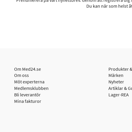
Prenumerera på vårt nyhetsbrev. Genom att registrera dig sa
Du kan när som helst åt
Om Med24.se
Produkter &
Om oss
Märken
Möt experterna
Nyheter
Medlemsklubben
Artiklar & G
Bli leverantör
Lager-REA
Mina fakturor