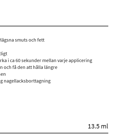
lägsna smuts och fett
ligt
orka i ca 60 sekunder mellan varje applicering
n och få den att hålla längre
nen
lig nagellacksborttagning
13.5 ml