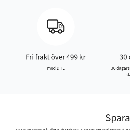
Fri frakt över 499 kr
30 
med DHL
30 dagars
d
Spara