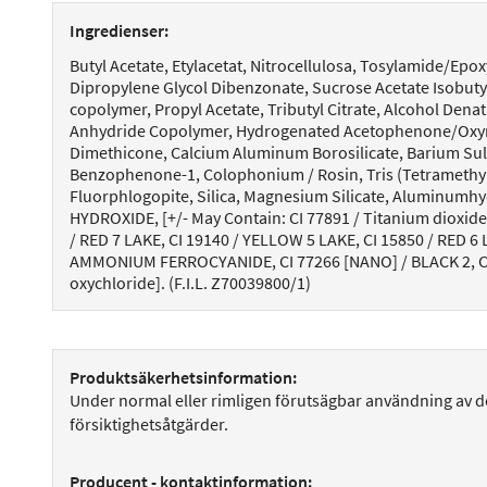
Ingredienser:
Butyl Acetate, Etylacetat, Nitrocellulosa, Tosylamide/Epoxy
Dipropylene Glycol Dibenzonate, Sucrose Acetate Isobutyr
copolymer, Propyl Acetate, Tributyl Citrate, Alcohol Denat
Anhydride Copolymer, Hydrogenated Acetophenone/Oxym
Dimethicone, Calcium Aluminum Borosilicate, Barium Sulfa
Benzophenone-1, Colophonium / Rosin, Tris (Tetramethylh
Fluorphlogopite, Silica, Magnesium Silicate, Aluminumhy
HYDROXIDE, [+/- May Contain: CI 77891 / Titanium dioxide,
/ RED 7 LAKE, CI 19140 / YELLOW 5 LAKE, CI 15850 / RED 6 
AMMONIUM FERROCYANIDE, CI 77266 [NANO] / BLACK 2, CI 
oxychloride]. (F.I.L. Z70039800/1)
Produktsäkerhetsinformation:
Under normal eller rimligen förutsägbar användning av d
försiktighetsåtgärder.
Producent - kontaktinformation: