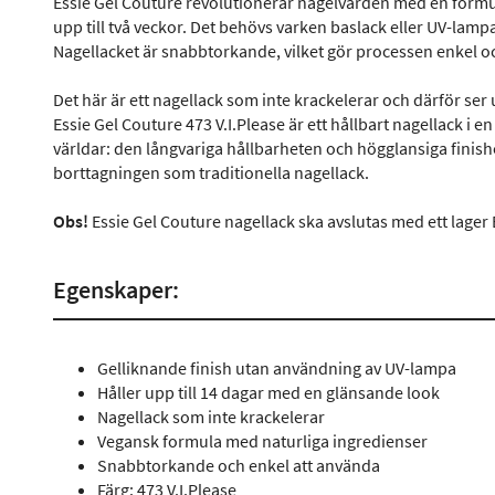
Essie Gel Couture revolutionerar nagelvården med en formul
upp till två veckor. Det behövs varken baslack eller UV-lam
Nagellacket är snabbtorkande, vilket gör processen enkel 
Det här är ett nagellack som inte krackelerar och därför ser 
Essie Gel Couture 473 V.I.Please är ett hållbart nagellack i 
världar: den långvariga hållbarheten och högglansiga finis
borttagningen som traditionella nagellack.
Obs!
Essie Gel Couture nagellack ska avslutas med ett lager
Egenskaper:
Gelliknande finish utan användning av UV-lampa
Håller upp till 14 dagar med en glänsande look
Nagellack som inte krackelerar
Vegansk formula med naturliga ingredienser
Snabbtorkande och enkel att använda
Färg: 473 V.I.Please