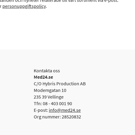
anden och nyheter relaterade till vårt sortiment via e-post.
år
personuppgiftspolicy
.
Kontakta oss
Med24.se
C/O Hybris Production AB
Modemgatan 10
235 39 Vellinge
Tfn: 08 - 403 001 90
E-post:
info@med24.se
Org nummer: 28520832