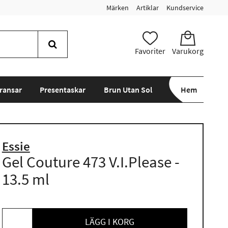
Märken
Artiklar
Kundservice
Favoriter
Varukorg
ransar
Presentaskar
Brun Utan Sol
Hem
Essie
Gel Couture 473 V.I.Please -
13.5 ml
LÄGG I KORG