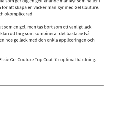
a som ger dig en gelliknande manikyr som håller i
pa för att skapa en vacker manikyr med Gel Couture.
och okomplicerad.
ut som en gel, men tas bort som ett vanligt lack.
en klarröd färg som kombinerar det bästa av två
hen hos gellack med den enkla appliceringen och
 Essie Gel Couture Top Coat för optimal härdning.