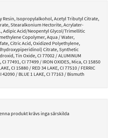
 Resin, Isopropylalkohol, Acetyl Tributyl Citrate,
ate, Stearalkonium Hectorite, Acrylater-
., Adipic Acid/Neopentyl Glycol/Trimellitic
ethylene Copolymer, Aqua / Water,
te, Citric Acid, Oxidized Polyethylene,
ydroxypiperidinol) Citrate, Synthetic
droxid, Tin Oxide, CI 77002 / ALUMINUM
 CI 77491, CI 77499 / IRON OXIDES, Mica, CI 15850
LAKE, CI 15880 / RED 34 LAKE, CI 77510 / FERRIC
42090 / BLUE 1 LAKE, CI 77163 / Bismuth
enna produkt krävs inga särskilda