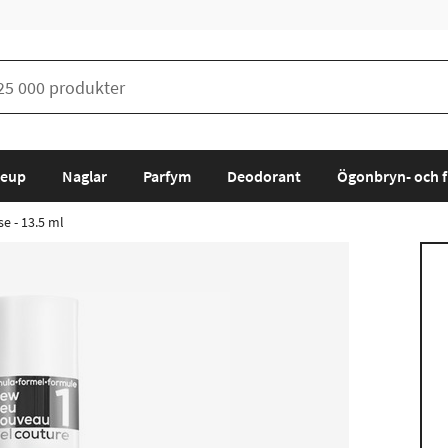
eup
Naglar
Parfym
Deodorant
Ögonbryn- och f
se - 13.5 ml