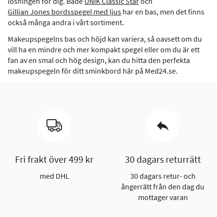
lösningen för dig. Både
UNIK Classic Star
och
Gillian Jones bordsspegel med ljus
har en bas, men det finns
också många andra i vårt sortiment.
Makeupspegelns bas och höjd kan variera, så oavsett om du
vill ha en mindre och mer kompakt spegel eller om du är ett
fan av en smal och hög design, kan du hitta den perfekta
makeupspegeln för ditt sminkbord här på Med24.se.
Fri frakt över 499 kr
30 dagars returrätt
med DHL
30 dagars retur- och
ångerrätt från den dag du
mottager varan