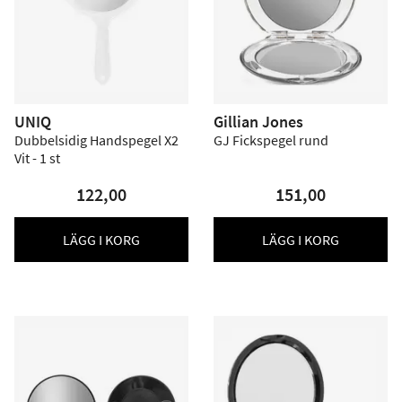
UNIQ
Gillian Jones
Dubbelsidig Handspegel X2
GJ Fickspegel rund
Vit - 1 st
122,00
151,00
LÄGG I KORG
LÄGG I KORG