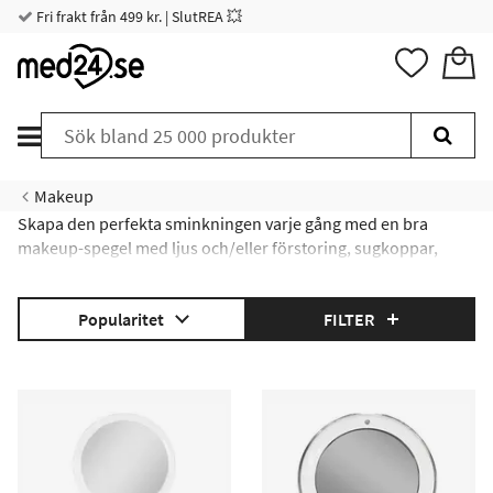
Fri frakt från 499 kr. | SlutREA 💥
Makeup
Skapa den perfekta sminkningen varje gång med en bra
makeup-spegel med ljus och/eller förstoring, sugkoppar,
stativ eller upphängning. Här kan du hitta en makeup-spegel
som uppfyller dina behov - oavsett om det är en makeup-
Popularitet
FILTER
spegel för badrummet, för ditt sminkbord eller för att ta med
på resan!
Applicera den perfekta makeupen
|
Makeup-spegel med belysning
|
Makeup-spegel med
förstoring