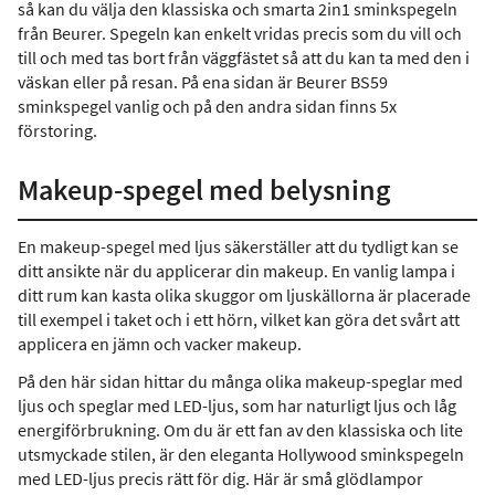
så kan du välja den klassiska och smarta 2in1 sminkspegeln
från Beurer. Spegeln kan enkelt vridas precis som du vill och
till och med tas bort från väggfästet så att du kan ta med den i
väskan eller på resan. På ena sidan är Beurer BS59
sminkspegel vanlig och på den andra sidan finns 5x
förstoring.
Makeup-spegel med belysning
En makeup-spegel med ljus säkerställer att du tydligt kan se
ditt ansikte när du applicerar din makeup. En vanlig lampa i
ditt rum kan kasta olika skuggor om ljuskällorna är placerade
till exempel i taket och i ett hörn, vilket kan göra det svårt att
applicera en jämn och vacker makeup.
På den här sidan hittar du många olika makeup-speglar med
ljus och speglar med LED-ljus, som har naturligt ljus och låg
energiförbrukning. Om du är ett fan av den klassiska och lite
utsmyckade stilen, är den eleganta Hollywood sminkspegeln
med LED-ljus precis rätt för dig. Här är små glödlampor