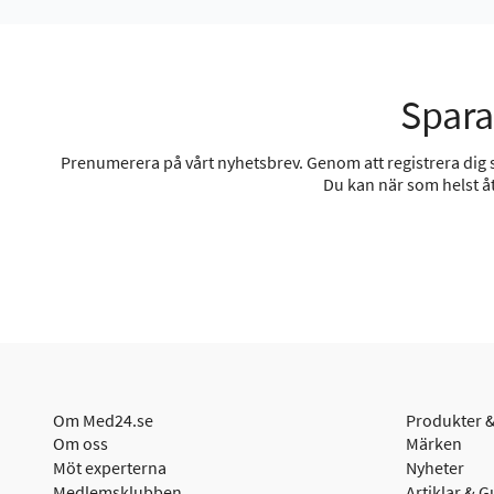
Spara
Prenumerera på vårt nyhetsbrev. Genom att registrera dig sa
Du kan när som helst åt
Om Med24.se
Produkter &
Om oss
Märken
Möt experterna
Nyheter
Medlemsklubben
Artiklar & G