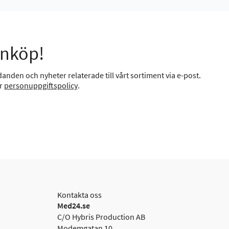
inköp!
anden och nyheter relaterade till vårt sortiment via e-post.
år
personuppgiftspolicy
.
Kontakta oss
Med24.se
C/O Hybris Production AB
Modemgatan 10