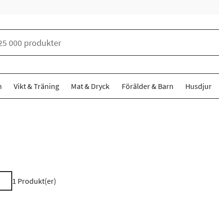
n
Vikt & Träning
Mat & Dryck
Förälder & Barn
Husdjur
1
Produkt(er)