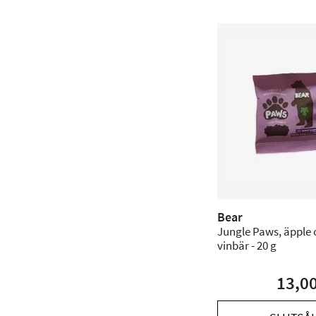
Bear
Jungle Paws, äpple 
vinbär - 20 g
13,0