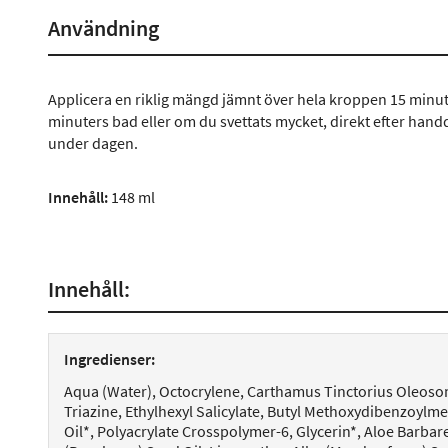
Användning
Applicera en riklig mängd jämnt över hela kroppen 15 minute
minuters bad eller om du svettats mycket, direkt efter ha
under dagen.
Innehåll:
148 ml
Innehåll:
Ingredienser:
Aqua (Water), Octocrylene, Carthamus Tinctorius Oleos
Triazine, Ethylhexyl Salicylate, Butyl Methoxydibenzoylm
Oil*, Polyacrylate Crosspolymer-6, Glycerin*, Aloe Barba