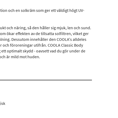
on och en solkräm som ger ett väldigt högt UV-
kt och näring, så den håller sig mjuk, len och sund.
ökar effekten av de tillsatta solfiltren, vilket ger
ålning. Dessutom innehåller den COOLA's alldeles
r och föroreningar utifrån. COOLA Classic Body
g ett optimalt skydd - oavsett vad du gör under de
 och är mild mot huden.
isk