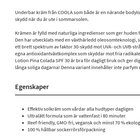
Underbar kräm från COOLA som både är en närande bodyloti
skydd när du är ute i sommarsolen.
Krämen är fylld med naturliga ingredienser som ger huden fu
Den har utvecklats med en växthärledd oleosomteknologi, som 
ett brett spektrum av faktor 30-skydd mot UVA- och UVB-str
egna antioxidantväxtkomplex som skyddar mot fria radikale
Lotion Pina Colada SPF 30 är bra för dagligt bruk och ger di
långa soliga dagarna! Denna variant innehåller inte parfym
Egenskaper
Effektiv solkräm som vårdar alla hudtyper dagligen
Ultralätt formula som är vattenfast i 80 minuter
Reef-friendly, GMO-fri, vegansk och minst 70 % ekolog
100 % hållbar sockerrörsförpackning