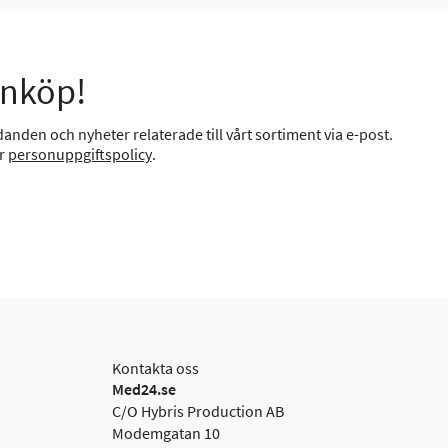
inköp!
anden och nyheter relaterade till vårt sortiment via e-post.
år
personuppgiftspolicy
.
Kontakta oss
Med24.se
C/O Hybris Production AB
Modemgatan 10