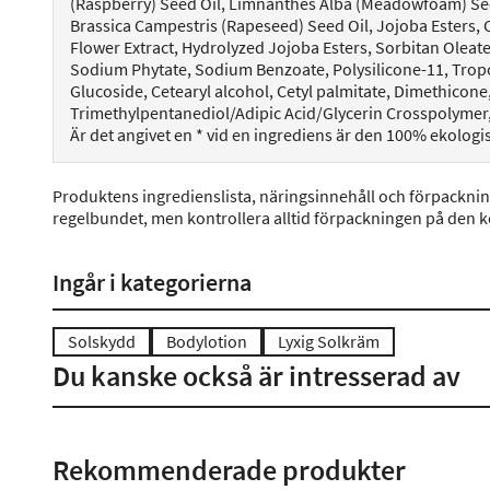
(Raspberry) Seed Oil, Limnanthes Alba (Meadowfoam) Seed O
Brassica Campestris (Rapeseed) Seed Oil, Jojoba Esters, 
Flower Extract, Hydrolyzed Jojoba Esters, Sorbitan Oleate
Sodium Phytate, Sodium Benzoate, Polysilicone-11, Tropol
Glucoside, Cetearyl alcohol, Cetyl palmitate, Dimethicone
Trimethylpentanediol/Adipic Acid/Glycerin Crosspolymer
Är det angivet en * vid en ingrediens är den 100% ekologi
Produktens ingredienslista, näringsinnehåll och förpackni
regelbundet, men kontrollera alltid förpackningen på den 
Ingår i kategorierna
Solskydd
Bodylotion
Lyxig Solkräm
Du kanske också är intresserad av
Rekommenderade produkter