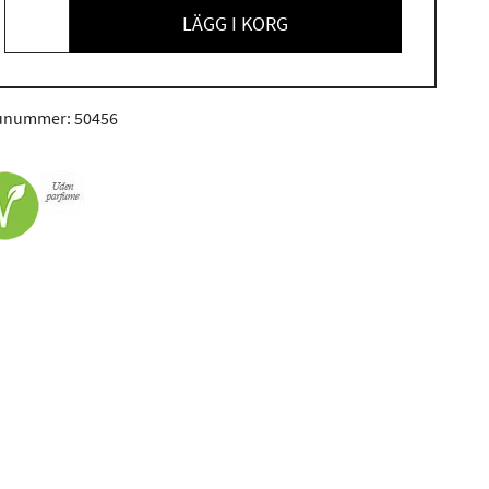
LÄGG I KORG
unummer: 50456