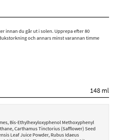
r innan du går ut i solen. Upprepa efter 80
nddukstorkning och annars minst varannan timme
148 ml
omes, Bis-Ethylhexyloxyphenol Methoxyphenyl
ethane, Carthamus Tinctorius (Safflower) Seed
rensis Leaf Juice Powder, Rubus Idaeus