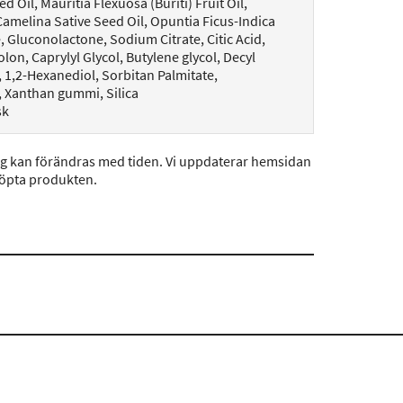
il, Mauritia Flexuosa (Buriti) Fruit Oil,
Camelina Sative Seed Oil, Opuntia Ficus-Indica
, Gluconolactone, Sodium Citrate, Citic Acid,
on, Caprylyl Glycol, Butylene glycol, Decyl
, 1,2-Hexanediol, Sorbitan Palmitate,
, Xanthan gummi, Silica
sk
ng kan förändras med tiden. Vi uppdaterar hemsidan
köpta produkten.