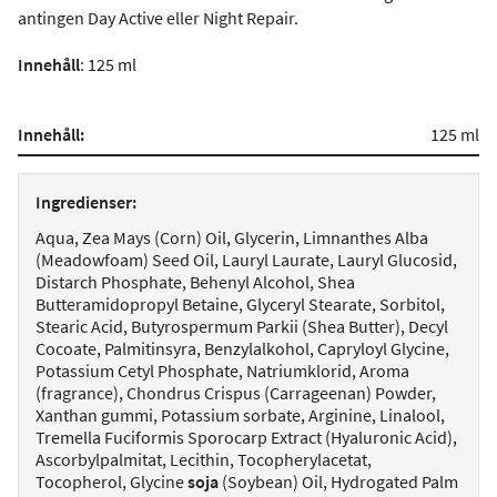
antingen Day Active eller Night Repair.
Innehåll
: 125 ml
Innehåll:
125 ml
Ingredienser:
Aqua, Zea Mays (Corn) Oil, Glycerin, Limnanthes Alba
(Meadowfoam) Seed Oil, Lauryl Laurate, Lauryl Glucosid,
Distarch Phosphate, Behenyl Alcohol, Shea
Butteramidopropyl Betaine, Glyceryl Stearate, Sorbitol,
Stearic Acid, Butyrospermum Parkii (Shea Butter), Decyl
Cocoate, Palmitinsyra, Benzylalkohol, Capryloyl Glycine,
Potassium Cetyl Phosphate, Natriumklorid, Aroma
(fragrance), Chondrus Crispus (Carrageenan) Powder,
Xanthan gummi, Potassium sorbate, Arginine, Linalool,
Tremella Fuciformis Sporocarp Extract (Hyaluronic Acid),
Ascorbylpalmitat, Lecithin, Tocopherylacetat,
Tocopherol, Glycine
soja
(Soybean) Oil, Hydrogated Palm