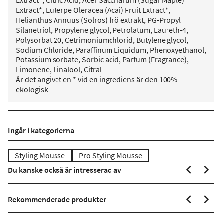
Extract*, Citric Acid, Acer Saccharum (Sugar Maple)
Extract*, Euterpe Oleracea (Acai) Fruit Extract*,
Helianthus Annuus (Solros) frö extrakt, PG-Propyl
Silanetriol, Propylene glycol, Petrolatum, Laureth-4,
Polysorbat 20, Cetrimoniumchlorid, Butylene glycol,
Sodium Chloride, Paraffinum Liquidum, Phenoxyethanol,
Potassium sorbate, Sorbic acid, Parfum (Fragrance),
Limonene, Linalool, Citral
Är det angivet en * vid en ingrediens är den 100%
ekologisk
Ingår i kategorierna
Styling Mousse
Pro Styling Mousse
Du kanske också är intresserad av
Rekommenderade produkter