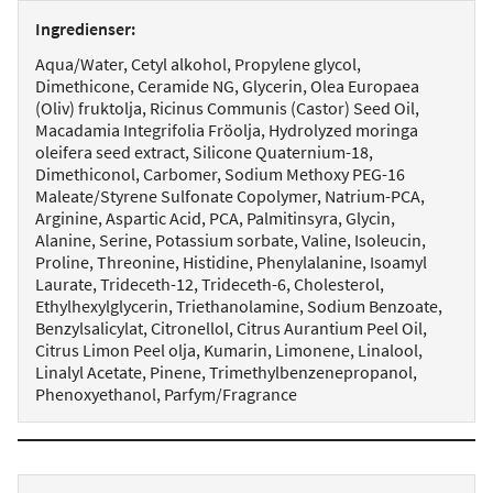
Ingredienser:
Aqua/Water, Cetyl alkohol, Propylene glycol,
Dimethicone, Ceramide NG, Glycerin, Olea Europaea
(Oliv) fruktolja, Ricinus Communis (Castor) Seed Oil,
Macadamia Integrifolia Fröolja, Hydrolyzed moringa
oleifera seed extract, Silicone Quaternium-18,
Dimethiconol, Carbomer, Sodium Methoxy PEG-16
Maleate/Styrene Sulfonate Copolymer, Natrium-PCA,
Arginine, Aspartic Acid, PCA, Palmitinsyra, Glycin,
Alanine, Serine, Potassium sorbate, Valine, Isoleucin,
Proline, Threonine, Histidine, Phenylalanine, Isoamyl
Laurate, Trideceth-12, Trideceth-6, Cholesterol,
Ethylhexylglycerin, Triethanolamine, Sodium Benzoate,
Benzylsalicylat, Citronellol, Citrus Aurantium Peel Oil,
Citrus Limon Peel olja, Kumarin, Limonene, Linalool,
Linalyl Acetate, Pinene, Trimethylbenzenepropanol,
Phenoxyethanol, Parfym/Fragrance