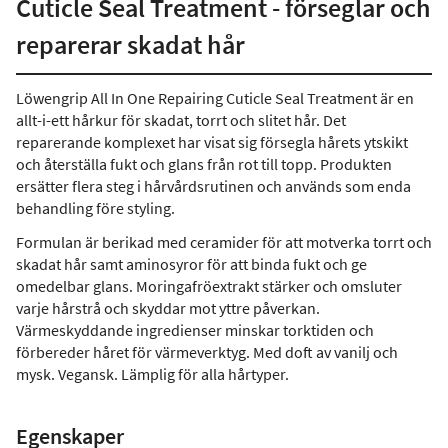
Cuticle Seal Treatment - förseglar och
reparerar skadat hår
Löwengrip All In One Repairing Cuticle Seal Treatment är en
allt-i-ett hårkur för skadat, torrt och slitet hår. Det
reparerande komplexet har visat sig försegla hårets ytskikt
och återställa fukt och glans från rot till topp. Produkten
ersätter flera steg i hårvårdsrutinen och används som enda
behandling före styling.
Formulan är berikad med ceramider för att motverka torrt och
skadat hår samt aminosyror för att binda fukt och ge
omedelbar glans. Moringafröextrakt stärker och omsluter
varje hårstrå och skyddar mot yttre påverkan.
Värmeskyddande ingredienser minskar torktiden och
förbereder håret för värmeverktyg. Med doft av vanilj och
mysk. Vegansk. Lämplig för alla hårtyper.
Egenskaper