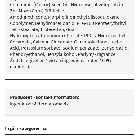
Communis (Castor) Seed Oil, Hydrolyserat
vete
protein,
Zea Mays (Corn) Stärkelse,
Amodimethicone/Morpholinomethyl Silsesquioxane
Copolymer, Dehydroacetic acid, PEG-150 Pentaerythrityl
Tetrastearate, Trideceth-5, Guar
Hydroxypropyltrimonium Chloride, PPG-2 Hydroxyethyl
Cocamide, Calcium Gluconate, Gluconolactone, Lactic
Acid, Potassium sorbate, Sodium Benzoate, Benzoic acid,
Phenoxyethanol, Benzylalkohol, Parfym/Fragrance
Är det angivet en * vid en ingrediens är den 100%
ekologisk
Producent - kontaktinformation:
Inger.kroer@dermarome.dk
Ingår i kategorierna