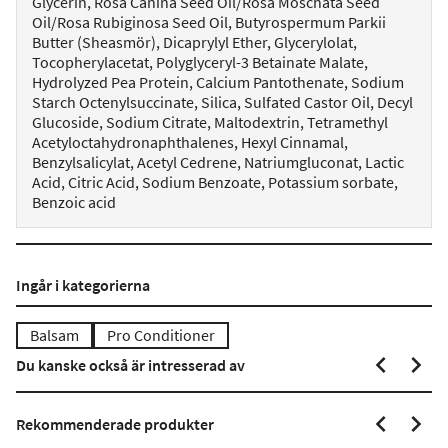
Glycerin, Rosa Canina Seed Oil/Rosa Moschata Seed
Oil/Rosa Rubiginosa Seed Oil, Butyrospermum Parkii
Butter (Sheasmör), Dicaprylyl Ether, Glycerylolat,
Tocopherylacetat, Polyglyceryl-3 Betainate Malate,
Hydrolyzed Pea Protein, Calcium Pantothenate, Sodium
Starch Octenylsuccinate, Silica, Sulfated Castor Oil, Decyl
Glucoside, Sodium Citrate, Maltodextrin, Tetramethyl
Acetyloctahydronaphthalenes, Hexyl Cinnamal,
Benzylsalicylat, Acetyl Cedrene, Natriumgluconat, Lactic
Acid, Citric Acid, Sodium Benzoate, Potassium sorbate,
Benzoic acid
Ingår i kategorierna
Balsam
Pro Conditioner
Du kanske också är intresserad av
Rekommenderade produkter