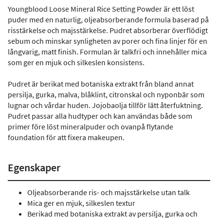
Youngblood Loose Mineral Rice Setting Powder är ett löst
puder med en naturlig, oljeabsorberande formula baserad på
risstärkelse och majsstärkelse. Pudret absorberar överflödigt
sebum och minskar synligheten av porer och fina linjer för en
långvarig, matt finish. Formulan är talkfri och innehåller mica
som ger en mjuk och silkeslen konsistens.
Pudret är berikat med botaniska extrakt från bland annat
persilja, gurka, malva, blåklint, citronskal och nyponbär som
lugnar och vårdar huden. Jojobaolja tillför lätt återfuktning.
Pudret passar alla hudtyper och kan användas både som
primer före löst mineralpuder och ovanpå flytande
foundation för att fixera makeupen.
Egenskaper
Oljeabsorberande ris- och majsstärkelse utan talk
Mica ger en mjuk, silkeslen textur
Berikad med botaniska extrakt av persilja, gurka och