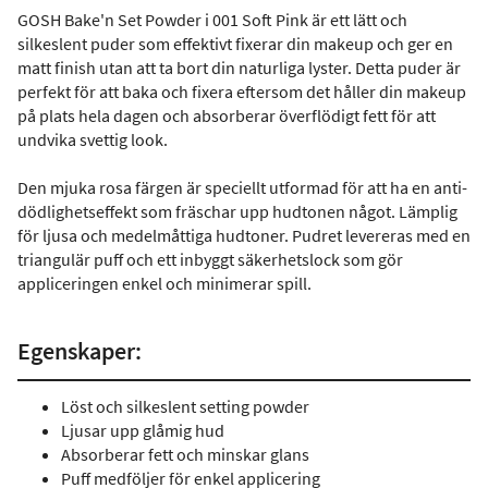
GOSH Bake'n Set Powder i 001 Soft Pink är ett lätt och
silkeslent puder som effektivt fixerar din makeup och ger en
matt finish utan att ta bort din naturliga lyster. Detta puder är
perfekt för att baka och fixera eftersom det håller din makeup
på plats hela dagen och absorberar överflödigt fett för att
undvika svettig look.
Den mjuka rosa färgen är speciellt utformad för att ha en anti-
dödlighetseffekt som fräschar upp hudtonen något. Lämplig
för ljusa och medelmåttiga hudtoner. Pudret levereras med en
triangulär puff och ett inbyggt säkerhetslock som gör
appliceringen enkel och minimerar spill.
Egenskaper:
Löst och silkeslent setting powder
Ljusar upp glåmig hud
Absorberar fett och minskar glans
Puff medföljer för enkel applicering