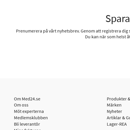
Spara
Prenumerera på vårt nyhetsbrev. Genom att registrera dig sa
Du kan när som helst åt
Om Med24.se
Produkter &
Om oss
Märken
Möt experterna
Nyheter
Medlemsklubben
Artiklar & G
Bli leverantör
Lager-REA