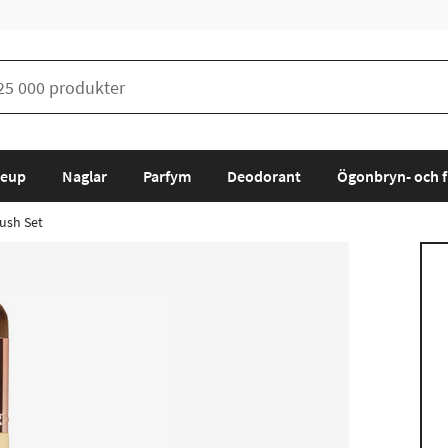
eup
Naglar
Parfym
Deodorant
Ögonbryn- och f
ush Set