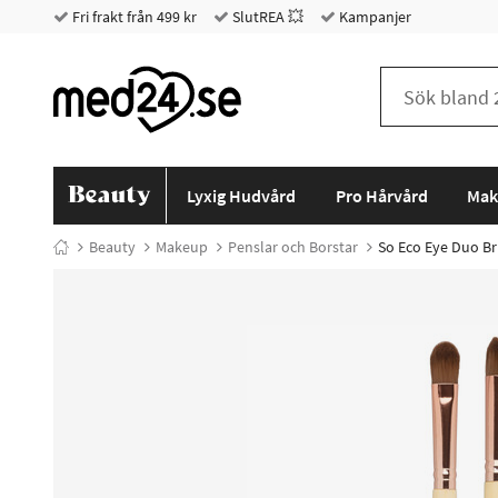
Fri frakt från 499 kr
SlutREA 💥
Kampanjer
Lyxig Hudvård
Pro Hårvård
Mak
Beauty
Makeup
Penslar och Borstar
So Eco Eye Duo Br