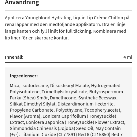
Användning
Applicera Youngblood Hydrating Liquid Lip Crème Chiffon på
rena läppar med den medföljande applikatorn. Dra en linje
längs kanten och fyll i inåt för full täckning. Kombinera med
lip liner för en skarpare kontur.
Innehåll:
4 ml
Ingredienser:
Mica, Isododecane, Diisostearyl Malate, Hydrogenated
Polyisobutene, Trimethylsiloxysilicate, Butyrospermum
Parkii (Shea) Smör, Dimethicone, Synthetic Beeswax,
Silikat Dimethyl Silylat, Disteardimonium Hectorite,
Propylene Carbonate, Polyethylene, Tocopherylacetat,
Flavor (Aroma), Lonicera Caprifolium (Honeysuckle)
Extract, Lonicera Japonica (Honeysuckle) Flower Extract,
Simmondsia Chinensis (Jojoba) Seed Oil, May Contain
(+/-): Titanium Dioxide (Cl 77891) Red 6 (Cl 15850) Red 7