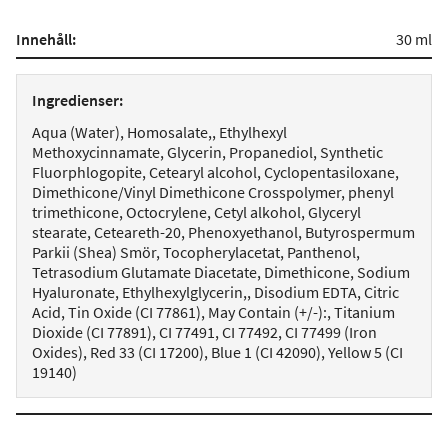
Innehåll:
30 ml
Ingredienser:
Aqua (Water), Homosalate,, Ethylhexyl
Methoxycinnamate, Glycerin, Propanediol, Synthetic
Fluorphlogopite, Cetearyl alcohol, Cyclopentasiloxane,
Dimethicone/Vinyl Dimethicone Crosspolymer, phenyl
trimethicone, Octocrylene, Cetyl alkohol, Glyceryl
stearate, Ceteareth-20, Phenoxyethanol, Butyrospermum
Parkii (Shea) Smör, Tocopherylacetat, Panthenol,
Tetrasodium Glutamate Diacetate, Dimethicone, Sodium
Hyaluronate, Ethylhexylglycerin,, Disodium EDTA, Citric
Acid, Tin Oxide (CI 77861), May Contain (+/-):, Titanium
Dioxide (CI 77891), CI 77491, CI 77492, CI 77499 (Iron
Oxides), Red 33 (CI 17200), Blue 1 (CI 42090), Yellow 5 (CI
19140)