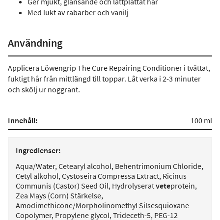
Ger mjukt, glänsande och lättplattat hår
Med lukt av rabarber och vanilj
Användning
Applicera Löwengrip The Cure Repairing Conditioner i tvättat,
fuktigt hår från mittlängd till toppar. Låt verka i 2-3 minuter
och skölj ur noggrant.
Innehåll:
100 ml
Ingredienser:
Aqua/Water, Cetearyl alcohol, Behentrimonium Chloride,
Cetyl alkohol, Cystoseira Compressa Extract, Ricinus
Communis (Castor) Seed Oil, Hydrolyserat
vete
protein,
Zea Mays (Corn) Stärkelse,
Amodimethicone/Morpholinomethyl Silsesquioxane
Copolymer, Propylene glycol, Trideceth-5, PEG-12