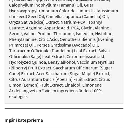
Calophyllum Inophyllum (Tamanu) Oil, Guar
Hydroxypropyltrimonium Chloride, Linum Usitatissimum
(Linseed) Seed Oil, Camellia Japonica (Camellia) Oil,
Oryza Sativa (Rice) Extract, Natrium-PCA, Isoamyl
Laurate, Arginine, Aspartic Acid, PCA, Glycin, Alanine,
Serine, Valine, Proline, Threonine, Isoleucin, Histidine,
Phenylalanine, Citric Acid, Oenothera Biennis (Evening
Primrose) Oil, Persea Gratissima (Avocado) Oil,
Taraxacum Officinale (Dandelion) Leaf Extract, Salvia
Officinalis (Sage) Leaf Extract, Citronmelissextrakt,
Hydrolyzed Quinoa, Benzylalkohol, Vaccinium Myrtillus
(Bilberry) Fruit Extract, Saccharum Officinarum (Sugar
Cane) Extract, Acer Saccharum (Sugar Maple) Extract,
Citrus Aurantium Dulcis (Apelsin) Fruit Extract, Citrus
Limon (Lemon) Fruit Extract, Linalool, Limonene
Är det angivet en * vid en ingrediens är den 100%
ekologisk
Ingår i kategorierna