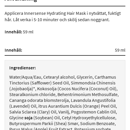
Applicera Innersense Hydrating Hair Mask i nytvättat, fuktigt
hår. Låt verka i 5-10 minuter och skölj sedan noggrant.
Innehåll:
59 ml
Innehåll:
59 ml
Ingredienser:
Water/Aqua/Eau, Cetearyl alcohol, Glycerin, Carthamus
Tinctorius (Safflower) Seed Oil, Simmondsia Chinensis
(Jojobaolja)*, Kokosolja (Cocos Nucifera (Coconut) Oil),
Stearalkonium chloride, Behentrimonium Methosulfate,
Cananga odorata blomsterolja, Lavandula Angustifolia
(Lavendel) Oil, itrus Aurantium Dulcis (Orange) Peel Oil,
Salvia Sclarea (Clary) Oil, Vanilj, Pogostemon Cablin Oil,
Glycine
soja
(Soybean) Oil, Cetyl Hydroxyethylcellulose,
Butyrospermum Parkii (Shea) Smør, Sodium Benzoate,
Pyrus Malus (Apple) Fruit Extract, Potassium sorbate,